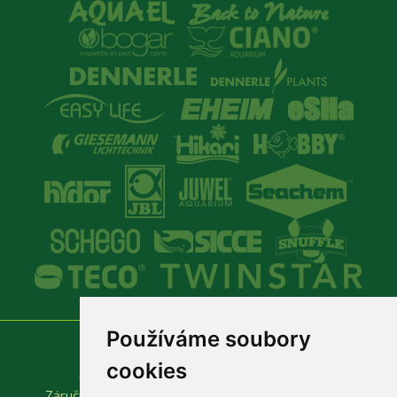
Používáme soubory
Vše o nákupu
Důležité odkazy
cookies
Obchodní podmínky
Produktové katalogy
Záruční a reklamační podmínky
Rychlá objednávka