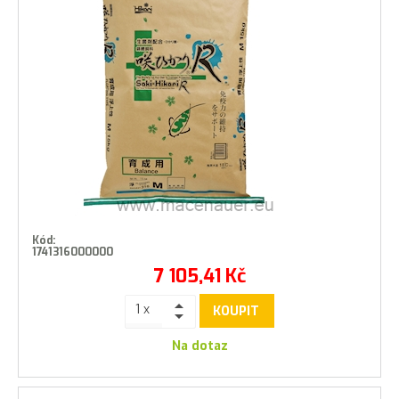
Kód:
1741316000000
7 105,41
Kč
KOUPIT
Na dotaz