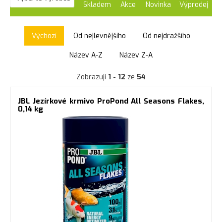
Skladem
Akce
Novinka
Výprodej
Výchozí
Od nejlevnějšího
Od nejdražšího
Název A-Z
Název Z-A
Zobrazuji
1 - 12
ze
54
JBL Jezírkové krmivo ProPond All Seasons Flakes,
0,14 kg