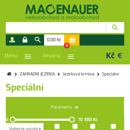
0,00
Kč
0
Menu
Akvária
PŘEPNOUT NAVIGACI
PŘEPNOUT NAVIGACI
ZAHRADNÍ JEZÍRKA
Jezírková krmiva
Speciální
Speciální
Parametry
0 Kč
10 300 Kč