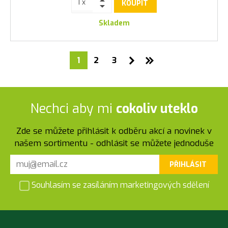
KOUPIT
Skladem
1
2
3
Nechci aby mi
cokoliv uteklo
Zde se můžete přihlásit k odběru akcí a novinek v
našem sortimentu - odhlásit se můžete jednoduše
PŘIHLÁSIT
Souhlasím se zasíláním marketingových sdělení