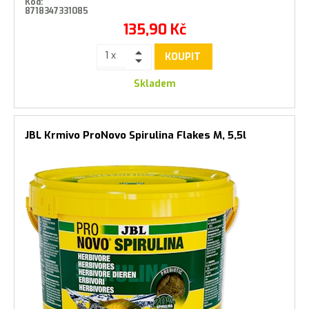
Kód:
8718347331085
135,90
Kč
KOUPIT
Skladem
JBL Krmivo ProNovo Spirulina Flakes M, 5,5l