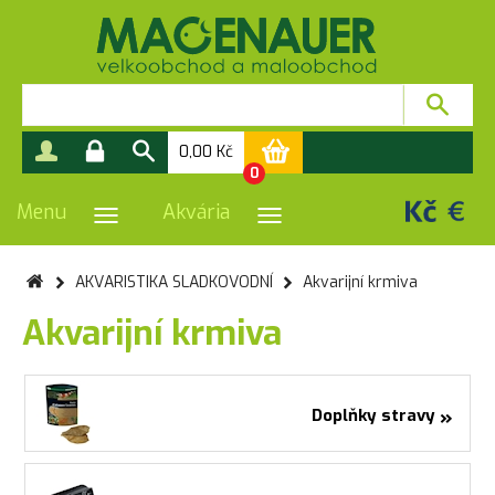
0,00
Kč
0
Menu
Akvária
PŘEPNOUT NAVIGACI
PŘEPNOUT NAVIGACI
AKVARISTIKA SLADKOVODNÍ
Akvarijní krmiva
Akvarijní krmiva
»
Doplňky stravy