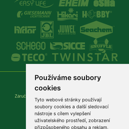
Používáme soubory
Vše o nákupu
Důležité odkazy
cookies
Obchodní podmínky
Produktové katalogy
Záruční a reklamační podmínky
Rychlá objednávka
Tyto webové stránky používají
soubory cookies a další sledovací
nástroje s cílem vylepšení
uživatelského prostředí, zobrazení
přizpůsobeného obsahu a reklam,