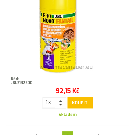
Kód:
JBL3132300
92,15
Kč
KOUPIT
Skladem