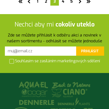
1
2
3
4
5
Nechci aby mi
cokoliv uteklo
Zde se můžete přihlásit k odběru akcí a novinek v
našem sortimentu - odhlásit se můžete jednoduše
PŘIHLÁSIT
Souhlasím se zasíláním marketingových sdělení