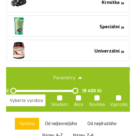
»
Krmítka
»
Speciální
»
Univerzální
Parametry
0 Kč
18 400 Kč
Skladem
Akce
Novinka
Výprodej
Výchozí
Od nejlevnějšího
Od nejdražšího
Název A-Z
Název Z-A