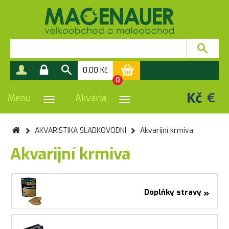
0,00
Kč
0
Menu
Akvária
PŘEPNOUT NAVIGACI
PŘEPNOUT NAVIGACI
AKVARISTIKA SLADKOVODNÍ
Akvarijní krmiva
Akvarijní krmiva
»
Doplňky stravy