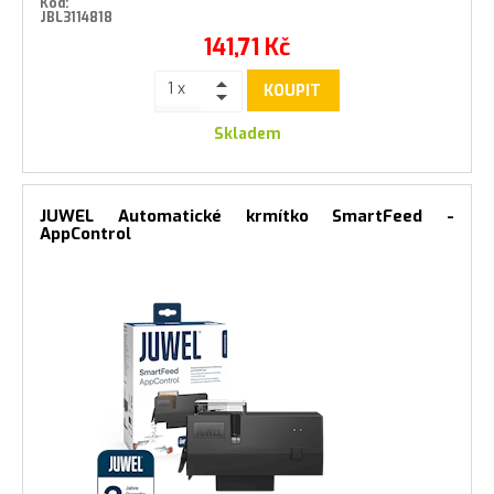
Kód:
JBL3114818
141,71
Kč
KOUPIT
Skladem
JUWEL Automatické krmítko SmartFeed -
AppControl