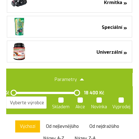
»
Krmítka
»
Speciální
»
Univerzální
Parametry
0 Kč
18 400 Kč
Skladem
Akce
Novinka
Výprodej
Výchozí
Od nejlevnějšího
Od nejdražšího
Název A-Z
Název Z-A