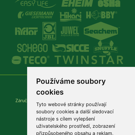
Používáme soubory
Vše o nákupu
Důležité odkazy
cookies
Obchodní podmínky
Produktové katalogy
Záruční a reklamační podmínky
Rychlá objednávka
Tyto webové stránky používají
soubory cookies a další sledovací
nástroje s cílem vylepšení
uživatelského prostředí, zobrazení
přizpůsobeného obsahu a reklam,