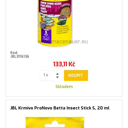
Kód:
JBL3116136
133,11
Kč
KOUPIT
Skladem
JBL Krmivo ProNovo Betta Insect Stick S, 20 ml