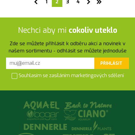
1
2
3
4
Nechci aby mi
cokoliv uteklo
Zde se můžete přihlásit k odběru akcí a novinek v
našem sortimentu - odhlásit se můžete jednoduše
PŘIHLÁSIT
Souhlasím se zasíláním marketingových sdělení