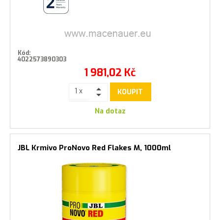
Kód:
4022573890303
1 981,02
Kč
KOUPIT
Na dotaz
JBL Krmivo ProNovo Red Flakes M, 1000ml