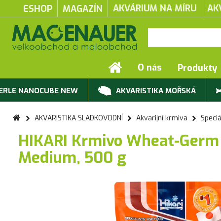
AKVÁRIUM NA MÍRU
AK
ESHOP
MAGAZÍN
O nás
Produkty
ERLE NANOCUBE NEW
AKVARISTIKA MOŘSKÁ
AKVARISTIKA SLADKOVODNÍ
Akvarijní krmiva
Speciá
HIKARI Krmivo Wheat-Germ 
Medium, 500 g