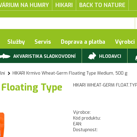
VÁRIUM NA HUMRY
HIKARI
BACK TO NATURE
Služby
Servis
Doprava a platba
Výrobci
AKVARISTIKA SLADKOVODNÍ
HLODAVCI
lní
HIKARI Krmivo Wheat-Germ Floating Type Medium, 500 g
Floating Type
HIKARI WHEAT-GERM FLOAT.TY
Výrobce:
Kód produktu:
EAN:
Dostupnost: