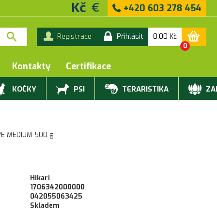
+420 603 278 454
0,00
Kč
Registrace
Přihlásit
0
Kontakty
Certifikace
KOČKY
PSI
TERARISTIKA
ZAH
PE MEDIUM 500 g
Hikari
1706342000000
042055063425
Skladem