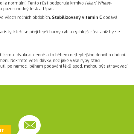
 to je normální. Tento růst podporuje krmivo
Hikari Wheat-
yb pozoruhodný lesk a třpyt.
í ve všech ročních obdobích.
Stabilizovaný vitamin C
dodává
isty, kteří se přejí lepší barvy ryb a rychlejší růst aniž by se
22 °C krmte dvakrát denně a to během nejteplejšího denního období.
rmení. Nekrmte větší dávky, než jaké vaše ryby stačí
ti, po nemoci, během podávání léků apod. mohou být stravovací
IT