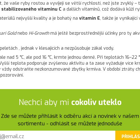
 že vaše ryby rostou a vyvíjejí se větší rychlostí, než jste zvyklý –
i
stabilizovaného vitaminu C
a dalších vitaminů, což dodává kůži r
eriálů nejvyšší kvality a je bohatý na
vitamin E
, takže je vynikajíc
kari Gold
nebo
Hi-Growth
má ještě bezprostřednější účinky pro ty akvar
 peletách , jednak v klesajících a nezpůsobuje zákal vody.
trvale nad 5 °C, ale pod 16 °C, krmte jednou denně. Při teplotách 16–
 Vyšší teplota podporuje zvýšenou aktivitu a ta zase vyžaduje více k
vždy odstraňte nezkonzumované zbytky krmiva. V období ztráty chu
 pozorování.
Nechci aby mi
cokoliv uteklo
Zde se můžete přihlásit k odběru akcí a novinek v našem
sortimentu - odhlásit se můžete jednoduše
PŘIHLÁS