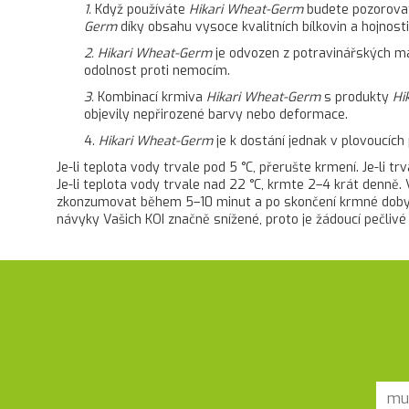
1.
Když používáte
Hikari Wheat-Germ
budete pozorovat,
Germ
díky obsahu vysoce kvalitních bílkovin a hojnost
2.
Hikari Wheat-Germ
je odvozen z potravinářských mat
odolnost proti nemocím.
3.
Kombinací krmiva
Hikari Wheat-Germ
s produkty
Hi
objevily nepřirozené barvy nebo deformace.
4.
Hikari Wheat-Germ
je k dostání jednak v plovoucích
Je-li teplota vody trvale pod 5 °C, přerušte krmení. Je-li 
Je-li teplota vody trvale nad 22 °C, krmte 2–4 krát denně.
zkonzumovat během 5–10 minut a po skončení krmné doby 
návyky Vašich KOI značně snížené, proto je žádoucí pečlivé