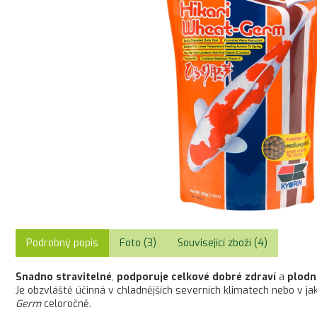
Podrobný popis
Foto (3)
Související zboží (4)
Snadno stravitelné
,
podporuje celkové dobré zdrav
í
a
plodn
Je obzvláště účinná v chladnějších severních klimatech nebo v jak
Germ
celoročně.