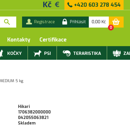
+420 603 278 454
0,00
Kč
Registrace
Přihlásit
0
Kontakty
Certifikace
KOČKY
PSI
TERARISTIKA
ZAH
 MEDIUM 5 kg
Hikari
1706382000000
042055063821
Skladem