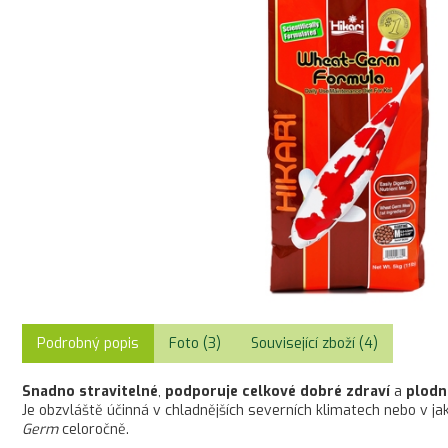
Podrobný popis
Foto (3)
Související zboží (4)
Snadno stravitelné
,
podporuje celkové dobré zdraví
a
plodn
Je obzvláště účinná v chladnějších severních klimatech nebo v jak
Germ
celoročně.