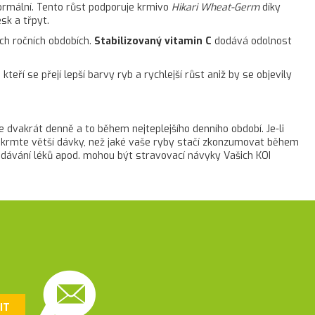
 normální. Tento růst podporuje krmivo
Hikari Wheat-Germ
díky
esk a třpyt.
šech ročních obdobích.
Stabilizovaný vitamin C
dodává odolnost
teří se přejí lepší barvy ryb a rychlejší růst aniž by se objevily
te dvakrát denně a to během nejteplejšího denního období. Je-li
 Nekrmte větší dávky, než jaké vaše ryby stačí zkonzumovat během
dávání léků apod. mohou být stravovací návyky Vašich KOI
IT