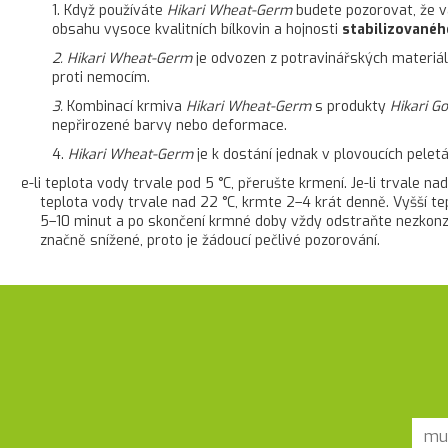
1. Když používáte
Hikari Wheat-Germ
budete pozorovat, že va
obsahu vysoce kvalitních bílkovin a hojnosti
stabilizovanéh
2.
Hikari Wheat-Germ
je odvozen z potravinářských materiálů
proti nemocím.
3.
Kombinací krmiva
Hikari Wheat-Germ
s produkty
Hikari G
nepřirozené barvy nebo deformace.
4.
Hikari Wheat-Germ
je k dostání jednak v plovoucích peletá
Je-li teplota vody trvale pod 5 °C, přerušte krmení. Je-li trvale n
teplota vody trvale nad 22 °C, krmte 2–4 krát denně. Vyšší t
5–10 minut a po skončení krmné doby vždy odstraňte nezkonz
značně snížené, proto je žádoucí pečlivé pozorování.