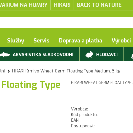
VÁRIUM NA HUMRY
HIKARI
BACK TO NATURE
Služby
Servis
Doprava a platba
Výrobci
AKVARISTIKA SLADKOVODNÍ
HLODAVCI
lní
HIKARI Krmivo Wheat-Germ Floating Type Medium, 5 kg
Floating Type
HIKARI WHEAT-GERM FLOAT.TYPE
Výrobce:
Kód produktu:
EAN:
Dostupnost: