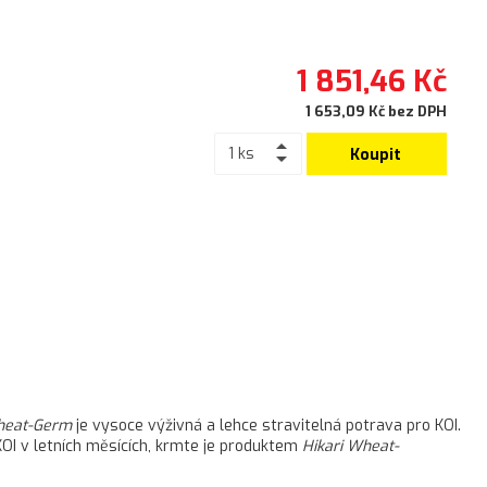
1 851,46 Kč
1 653,09 Kč bez DPH
Koupit
heat-Germ
je vysoce výživná a lehce stravitelná potrava pro KOI.
 KOI v letních měsících, krmte je produktem
Hikari Wheat-