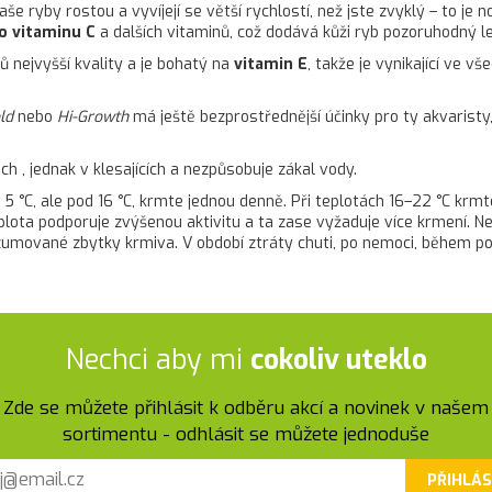
še ryby rostou a vyvíjejí se větší rychlostí, než jste zvyklý – to je
o vitaminu C
a dalších vitaminů, což dodává kůži ryb pozoruhodný l
 nejvyšší kvality a je bohatý na
vitamin E
, takže je vynikající ve v
old
nebo
Hi-Growth
má ještě bezprostřednější účinky pro ty akvaristy, k
ch , jednak v klesajících a nezpůsobuje zákal vody.
ad 5 °C, ale pod 16 °C, krmte jednou denně. Při teplotách 16–22 °C krm
eplota podporuje zvýšenou aktivitu a ta zase vyžaduje více krmení.
umované zbytky krmiva. V období ztráty chuti, po nemoci, během po
Nechci aby mi
cokoliv uteklo
Zde se můžete přihlásit k odběru akcí a novinek v našem
sortimentu - odhlásit se můžete jednoduše
PŘIHLÁS