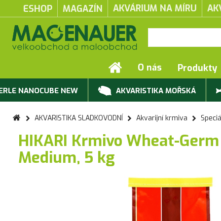
AKVÁRIUM NA MÍRU
AK
ESHOP
MAGAZÍN
O nás
Produkty
ERLE NANOCUBE NEW
AKVARISTIKA MOŘSKÁ
AKVARISTIKA SLADKOVODNÍ
Akvarijní krmiva
Speciá
HIKARI Krmivo Wheat-Germ 
Medium, 5 kg