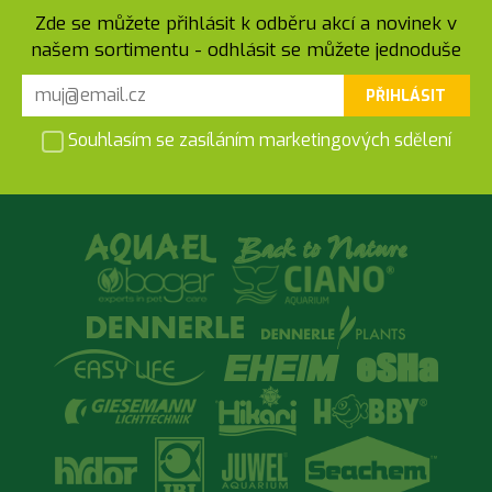
Zde se můžete přihlásit k odběru akcí a novinek v
našem sortimentu - odhlásit se můžete jednoduše
PŘIHLÁSIT
Souhlasím se zasíláním marketingových sdělení