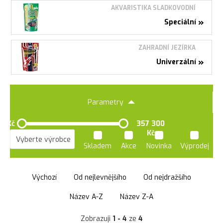
AKVARISTIKA SLADKOVODNÍ
»
Speciální
ZAHRADNÍ JEZÍRKA
»
Univerzální
Parametry
0 Kč
357 300
Kč
Skladem
Akce
Novinka
Výprodej
Výchozí
Od nejlevnějšího
Od nejdražšího
Název A-Z
Název Z-A
Zobrazuji
1 - 4
ze
4