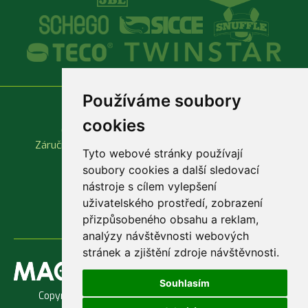
Používáme soubory
Vše o nákupu
Důležité odkazy
cookies
Obchodní podmínky
Produktové katalogy
Záruční a reklamační podmínky
Rychlá objednávka
Tyto webové stránky používají
soubory cookies a další sledovací
nástroje s cílem vylepšení
uživatelského prostředí, zobrazení
přizpůsobeného obsahu a reklam,
analýzy návštěvnosti webových
stránek a zjištění zdroje návštěvnosti.
Souhlasím
Copyright © 1998 - 2026 Jaroslav Macenauer, Ing. -