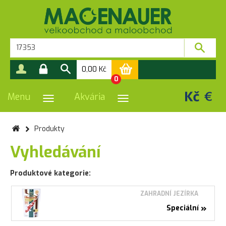
0,00
Kč
0
Menu
Akvária
PŘEPNOUT NAVIGACI
PŘEPNOUT NAVIGACI
Produkty
Vyhledávání
Produktové kategorie:
ZAHRADNÍ JEZÍRKA
»
Speciální