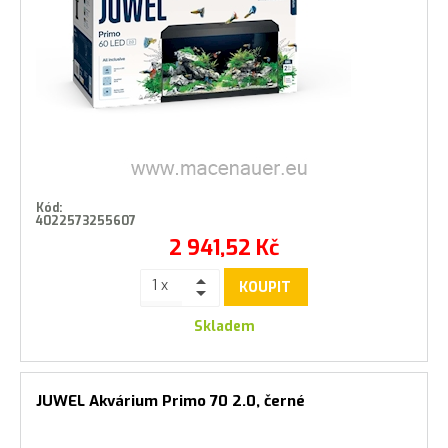
Kód:
4022573255607
2 941,52
Kč
KOUPIT
Skladem
JUWEL Akvárium Primo 70 2.0, černé