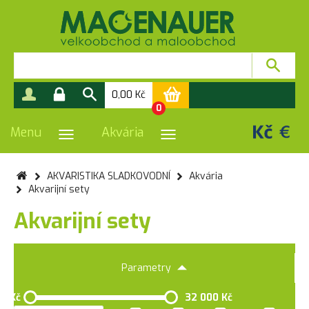
0,00
Kč
0
Menu
Akvária
PŘEPNOUT NAVIGACI
PŘEPNOUT NAVIGACI
AKVARISTIKA SLADKOVODNÍ
Akvária
Akvarijní sety
Akvarijní sety
Parametry
0 Kč
32 000 Kč