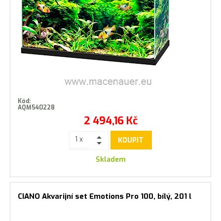
Kód:
AQM540228
2 494,16
Kč
KOUPIT
Skladem
CIANO Akvarijní set Emotions Pro 100, bílý, 201 l