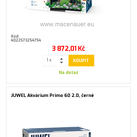
Kód:
4022573254754
3 872,01
Kč
KOUPIT
Na dotaz
JUWEL Akvárium Primo 60 2.0, černé