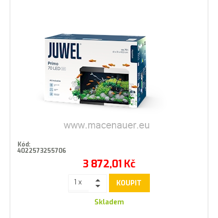
Kód:
4022573255706
3 872,01
Kč
KOUPIT
Skladem