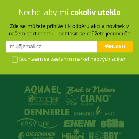
Nechci aby mi
cokoliv uteklo
Zde se můžete přihlásit k odběru akcí a novinek v
našem sortimentu - odhlásit se můžete jednoduše
PŘIHLÁSIT
Souhlasím se zasíláním marketingových sdělení