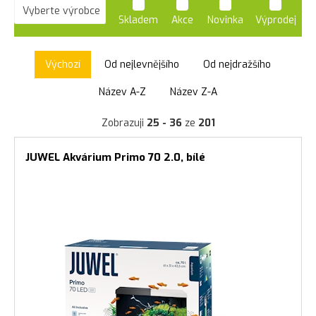
Skladem
Akce
Novinka
Výprodej
Výchozí
Od nejlevnějšího
Od nejdražšího
Název A-Z
Název Z-A
Zobrazuji
25 - 36
ze
201
JUWEL Akvárium Primo 70 2.0, bílé