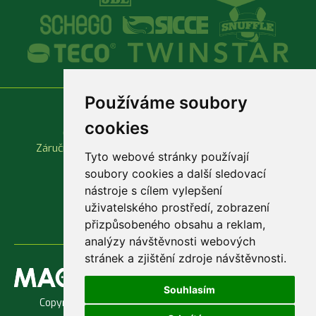
Používáme soubory
Vše o nákupu
Důležité odkazy
cookies
Obchodní podmínky
Produktové katalogy
Záruční a reklamační podmínky
Rychlá objednávka
Tyto webové stránky používají
soubory cookies a další sledovací
nástroje s cílem vylepšení
uživatelského prostředí, zobrazení
přizpůsobeného obsahu a reklam,
analýzy návštěvnosti webových
stránek a zjištění zdroje návštěvnosti.
Souhlasím
Copyright © 1998 - 2026 Jaroslav Macenauer, Ing. -