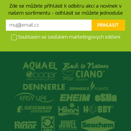
Zde se můžete přihlásit k odběru akcí a novinek v
našem sortimentu - odhlásit se můžete jednoduše
PŘIHLÁSIT
Souhlasím se zasíláním marketingových sdělení