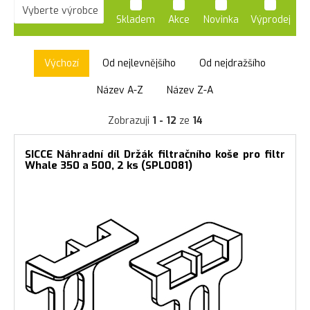
Skladem
Akce
Novinka
Výprodej
Výchozí
Od nejlevnějšího
Od nejdražšího
Název A-Z
Název Z-A
Zobrazuji
1 - 12
ze
14
SICCE Náhradní díl Držák filtračního koše pro filtr
Whale 350 a 500, 2 ks (SPL0081)