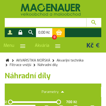
0,00
Kč
0
Menu
Akvária
PŘEPNOUT NAVIGACI
PŘEPNOUT NAVIGACI
AKVARISTIKA MOŘSKÁ
Akvarijní technika
Filtrace vnější
Náhradní díly
Náhradní díly
Parametry
0 Kč
700 Kč