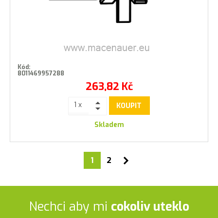
Kód:
8011469957288
263,82
Kč
KOUPIT
Skladem
1
2
Nechci aby mi
cokoliv uteklo