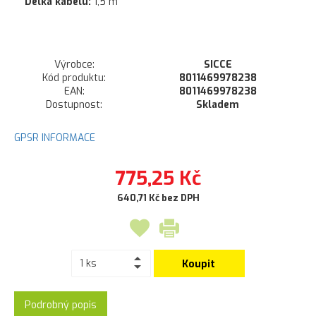
Délka kabelu:
1,5 m
Výrobce:
SICCE
Kód produktu:
8011469978238
EAN:
8011469978238
Dostupnost:
Skladem
GPSR INFORMACE
775,25 Kč
640,71 Kč bez DPH
Koupit
Podrobný popis