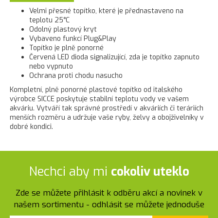
Velmi přesné topítko, které je přednastaveno na
teplotu 25
°C
Odolný plastový kryt
Vybaveno funkcí Plug&Play
Topítko je plně ponorné
Červená LED dioda signalizující, zda je topítko zapnuto
nebo vypnuto
Ochrana proti chodu nasucho
Kompletní, plně ponorné plastové topítko od italského
výrobce SICCE poskytuje stabilní teplotu vody ve vašem
akváriu. Vytváří tak správné prostředí v akváriích či teráriích
menších rozměru a udržuje vaše ryby, želvy a obojživelníky v
dobré kondici.
Nechci aby mi
cokoliv uteklo
Zde se můžete přihlásit k odběru akcí a novinek v
našem sortimentu - odhlásit se můžete jednoduše