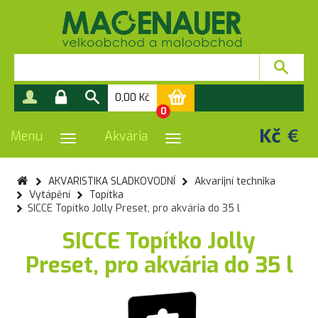
0,00
Kč
0
Menu
Akvária
PŘEPNOUT NAVIGACI
PŘEPNOUT NAVIGACI
AKVARISTIKA SLADKOVODNÍ
Akvarijní technika
Vytápění
Topítka
SICCE Topítko Jolly Preset, pro akvária do 35 l
SICCE Topítko Jolly
Preset, pro akvária do 35 l