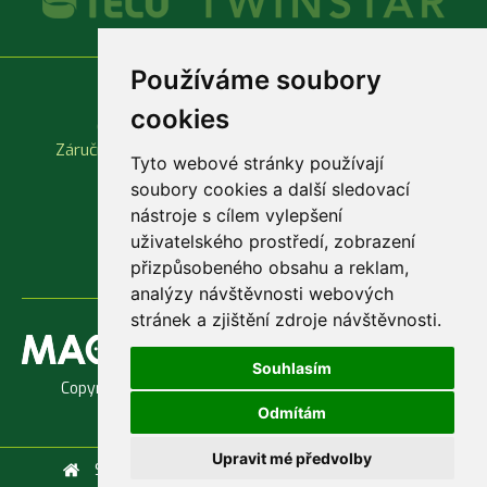
Používáme soubory
Vše o nákupu
Důležité odkazy
cookies
Obchodní podmínky
Produktové katalogy
Záruční a reklamační podmínky
Rychlá objednávka
Tyto webové stránky používají
soubory cookies a další sledovací
nástroje s cílem vylepšení
uživatelského prostředí, zobrazení
přizpůsobeného obsahu a reklam,
analýzy návštěvnosti webových
stránek a zjištění zdroje návštěvnosti.
Souhlasím
Copyright © 1998 - 2026 Jaroslav Macenauer, Ing. -
AKVARIUM
Odmítám
Upravit mé předvolby
Služby
Servis
Doprava a platba
Kontakty