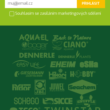
PŘIHLÁSIT
Souhlasím se zasíláním marketingových sdělení