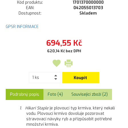
Kód produktu:
1701370000000
EAN:
042055013703
Dostupnost:
Skladem
GPSR INFORMACE
694,55 Kč
620,14 Kč bez DPH
Koupit
Podrobný popis
Foto (4)
Související zboží (2)
1. Hikari Staple
je plovoucí typ krmiva, který nekalí
vodu. Plovoucí krmivo dovoluje pozorovat
stravovací návyky ryb a přizpůsobit potřebné
množství krmiva.