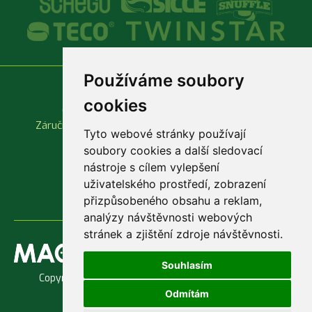
Používáme soubory
Vše o nákupu
Důležité odkazy
cookies
Obchodní podmínky
Produktové katalogy
Záruční a reklamační podmínky
Rychlá objednávka
Tyto webové stránky používají
soubory cookies a další sledovací
nástroje s cílem vylepšení
uživatelského prostředí, zobrazení
přizpůsobeného obsahu a reklam,
analýzy návštěvnosti webových
stránek a zjištění zdroje návštěvnosti.
Souhlasím
Copyright © 1998 - 2026 Jaroslav Macenauer, Ing. -
AKVARIUM
Odmítám