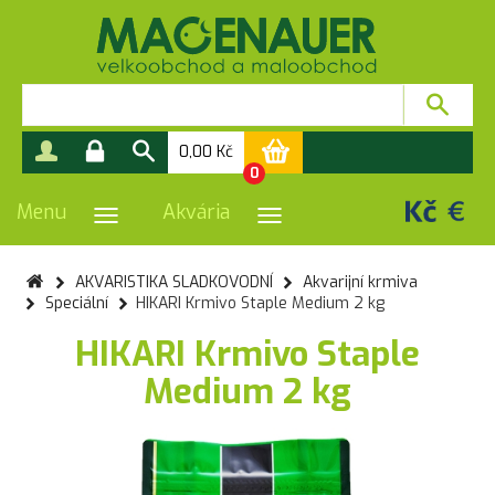
0,00
Kč
0
Menu
Akvária
PŘEPNOUT NAVIGACI
PŘEPNOUT NAVIGACI
AKVARISTIKA SLADKOVODNÍ
Akvarijní krmiva
Speciální
HIKARI Krmivo Staple Medium 2 kg
HIKARI Krmivo Staple
Medium 2 kg