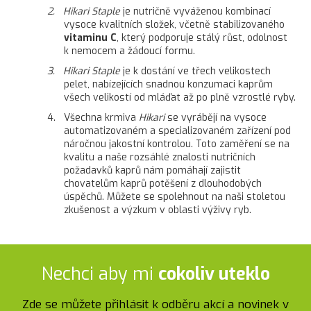
2. Hikari Staple
je nutričně vyváženou kombinací
vysoce kvalitních složek, včetně stabilizovaného
vitaminu C
, který podporuje stálý růst, odolnost
k nemocem a žádoucí formu.
3. Hikari Staple
je k dostání ve třech velikostech
pelet, nabízejících snadnou konzumaci kaprům
všech velikostí od mláďat až po plně vzrostlé ryby.
4. Všechna krmiva
Hikari
se vyrábějí na vysoce
automatizovaném a specializovaném zařízení pod
náročnou jakostní kontrolou. Toto zaměření se na
kvalitu a naše rozsáhlé znalosti nutričních
požadavků kaprů nám pomáhají zajistit
chovatelům kaprů potěšení z dlouhodobých
úspěchů. Můžete se spolehnout na naši stoletou
zkušenost a výzkum v oblasti výživy ryb.
Nechci aby mi
cokoliv uteklo
Zde se můžete přihlásit k odběru akcí a novinek v