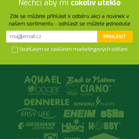
Nechci aby mi
cokoliv uteklo
Zde se můžete přihlásit k odběru akcí a novinek v
našem sortimentu - odhlásit se můžete jednoduše
PŘIHLÁSIT
Souhlasím se zasíláním marketingových sdělení