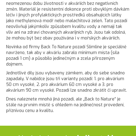
neomezenou dobu životnosti v akváriích bez negativních
změn. Materiál je resistentní dokonce proti obvyklým dávkám
léčiv i jiných profylaktických prostředků obsahujících látky
jako methylenová modř nebo malachitová zeleň. Tato pozadí
neovlivňují jakýmkoliv způsobem kvalitu vody a nemají tak
vliv ani na zdraví chovaných akvarijních ryb. Jsou tak odolná,
že mohou být bez obav používána i v mořských akváriích.
Novinka od firmy Back To Nature pozadí Slimline je speciálně
navrženo, tak aby v akváriu zabralo minimum místa (síla
pozadí 1 cm) a působilo jedinečným a zcela přirozeným
dojmem.
Jednotlivé díly jsou vybaveny zámkem, aby do sebe snadno
zapadaly. V nabídce jsou tři varianty pozadí: 1. pro akvárium
50 cm vysoké, 2. pro akvárium 60 cm vysoké a 3. pro
akvárium 90 cm vysoké. Pozadí lze snadno zkrátit či upravit.
Dnes naleznete mnohá jiná pozadí, ale „Back to Nature“ je
stále na prvním místě s ohledem na jedinečnost provedení,
příznivou cenu a kvalitu.