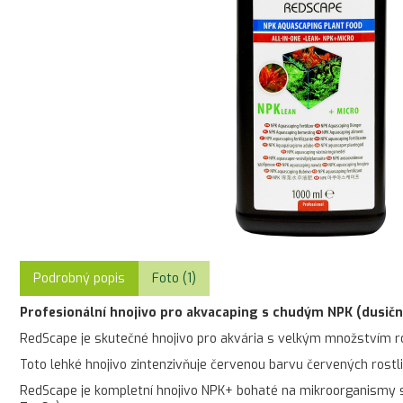
Podrobný popis
Foto (1)
Profesionální hnojivo pro akvacaping s chudým NPK (dusičn
RedScape je skutečné hnojivo pro akvária s velkým množstvím 
Toto lehké hnojivo zintenzivňuje červenou barvu červených rost
RedScape je kompletní hnojivo NPK+ bohaté na mikroorganismy s d