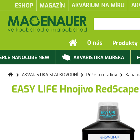
AKVÁRIUM NA MÍRU
AK
ESHOP
MAGAZÍN
O nás
Produkty
ERLE NANOCUBE NEW
AKVARISTIKA MOŘSKÁ
AKVARISTIKA SLADKOVODNÍ
Péče o rostliny
Kapaln
EASY LIFE Hnojivo RedScap