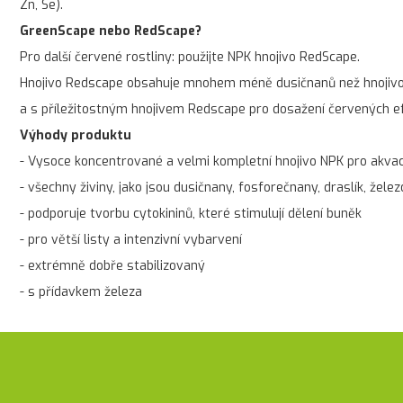
Zn, Se).
GreenScape nebo RedScape?
Pro další červené rostliny: použijte NPK hnojivo RedScape.
Hnojivo Redscape obsahuje mnohem méně dusičnanů než hnojivo G
a s příležitostným hnojivem Redscape pro dosažení červených e
Výhody produktu
- Vysoce koncentrované a velmi kompletní hnojivo NPK pro akvac
- všechny živiny, jako jsou dusičnany, fosforečnany, draslík, žel
- podporuje tvorbu cytokininů, které stimulují dělení buněk
- pro větší listy a intenzivní vybarvení
- extrémně dobře stabilizovaný
- s přídavkem železa