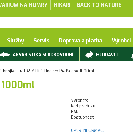
VÁRIUM NA HUMRY
HIKARI
BACK TO NATURE
Služby
Servis
Doprava a platba
Výrobci
AKVARISTIKA SLADKOVODNÍ
HLODAVCI
á hnojiva
EASY LIFE Hnojivo RedScape 1000ml
e 1000ml
Výrobce:
Kód produktu:
EAN:
Dostupnost:
GPSR INFORMACE