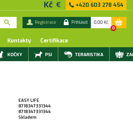
+420 603 278 454
0,00
Kč
Registrace
Přihlásit
0
Kontakty
Certifikace
KOČKY
PSI
TERARISTIKA
ZAH
EASY LIFE
8718347331344
8718347331344
Skladem