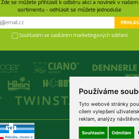
Zde se můžete přihlásit k odběru akcí a novinek v našem
sortimentu - odhlásit se můžete jednoduše
PŘIHLÁS
Souhlasím se zasíláním marketingových sdělení
Používáme soub
Tyto webové stránky použí
cílem vylepšení uživatel
reklam, analýzy návštěvno
Souhlasím
Odmítám