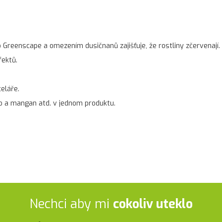
reenscape a omezením dusičnanů zajišťuje, že rostliny zčervenají
fektů.
eláře.
ezo a mangan atd. v jednom produktu.
Nechci aby mi
cokoliv uteklo