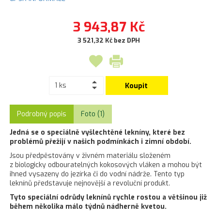
3 943,87 Kč
3 521,32 Kč bez DPH
Koupit
Podrobný popis
Foto (1)
Jedná se o speciálně vyšlechtěné lekníny, které bez
problémů přežijí v našich podmínkách i zimní období.
Jsou předpěstovány v živném materiálu složeném
z biologicky odbouratelných kokosových vláken a mohou být
ihned vysazeny do jezírka či do vodní nádrže. Tento typ
leknínů představuje nejnovější a revoluční produkt.
Tyto speciální odrůdy leknínů rychle rostou a většinou již
během několika málo týdnů nádherně kvetou.