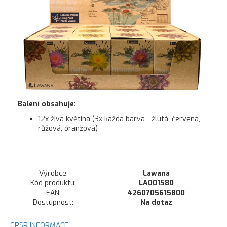
Balení obsahuje:
12x živá květina (3x každá barva - žlutá, červená,
růžová, oranžová)
Výrobce:
Lawana
Kód produktu:
LA001580
EAN:
4260705615800
Dostupnost:
Na dotaz
GPSR INFORMACE