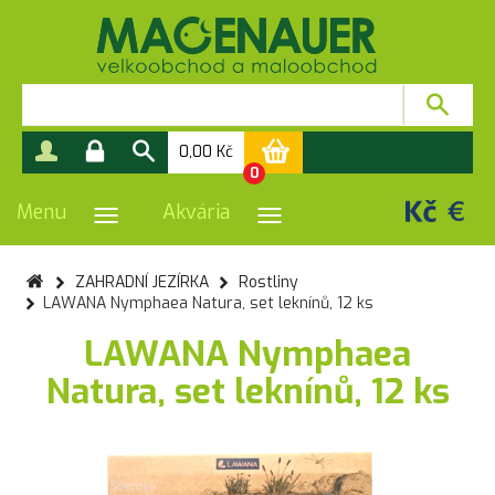
0,00
Kč
0
Menu
Akvária
PŘEPNOUT NAVIGACI
PŘEPNOUT NAVIGACI
ZAHRADNÍ JEZÍRKA
Rostliny
LAWANA Nymphaea Natura, set leknínů, 12 ks
LAWANA Nymphaea
Natura, set leknínů, 12 ks