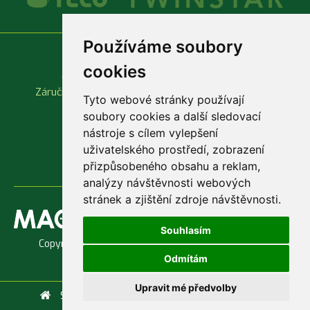
Používáme soubory
Vše o nákupu
Důležité odkazy
cookies
Obchodní podmínky
Produktové katalogy
Záruční a reklamační podmínky
Rychlá objednávka
Tyto webové stránky používají
soubory cookies a další sledovací
nástroje s cílem vylepšení
uživatelského prostředí, zobrazení
přizpůsobeného obsahu a reklam,
analýzy návštěvnosti webových
stránek a zjištění zdroje návštěvnosti.
Souhlasím
Copyright © 1998 - 2026 Jaroslav Macenauer, Ing. -
AKVARIUM
Odmítám
Upravit mé předvolby
Služby
Servis
Doprava a platba
Kontakty