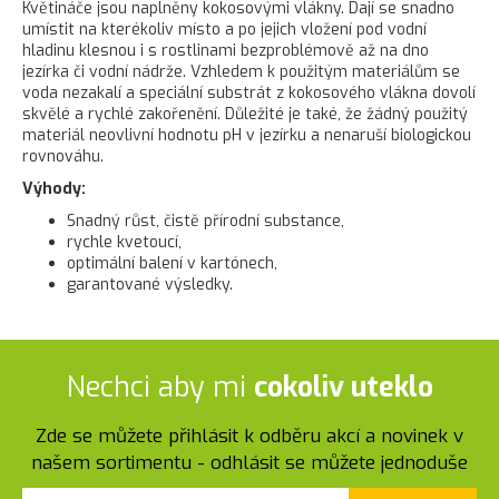
Květináče jsou naplněny kokosovými vlákny. Dají se snadno
umístit na kterékoliv místo a po jejich vložení pod vodní
hladinu klesnou i s rostlinami bezproblémově až na dno
jezírka či vodní nádrže. Vzhledem k použitým materiálům se
voda nezakalí a speciální substrát z kokosového vlákna dovolí
skvělé a rychlé zakořenění. Důležité je také, že žádný použitý
materiál neovlivní hodnotu pH v jezírku a nenaruší biologickou
rovnováhu.
Výhody:
Snadný růst, čistě přírodní substance,
rychle kvetoucí,
optimální balení v kartónech,
garantované výsledky.
Nechci aby mi
cokoliv uteklo
Zde se můžete přihlásit k odběru akcí a novinek v
našem sortimentu - odhlásit se můžete jednoduše