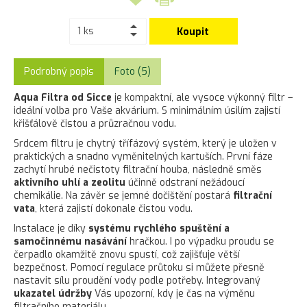
Koupit
Podrobný popis
Foto (5)
Aqua Filtra od Sicce
je kompaktní, ale vysoce výkonný filtr –
ideální volba pro Vaše akvárium. S minimálním úsilím zajistí
křišťálově čistou a průzračnou vodu.
Srdcem filtru je chytrý třífázový systém, který je uložen v
praktických a snadno vyměnitelných kartuších. První fáze
zachytí hrubé nečistoty filtrační houba, následně směs
aktivního uhlí a zeolitu
účinně odstraní nežádoucí
chemikálie. Na závěr se jemné dočištění postará
filtrační
vata
, která zajistí dokonale čistou vodu.
Instalace je díky
systému rychlého spuštění a
samočinnému nasávání
hračkou. I po výpadku proudu se
čerpadlo okamžitě znovu spustí, což zajišťuje větší
bezpečnost. Pomocí regulace průtoku si můžete přesně
nastavit sílu proudění vody podle potřeby. Integrovaný
ukazatel údržby
Vás upozorní, kdy je čas na výměnu
filtračního materiálu.