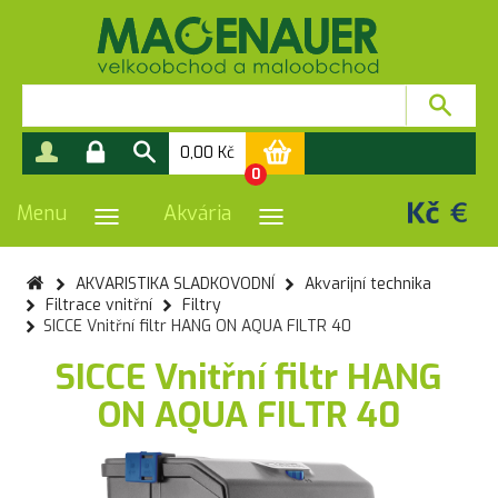
0,00
Kč
0
Menu
Akvária
PŘEPNOUT NAVIGACI
PŘEPNOUT NAVIGACI
AKVARISTIKA SLADKOVODNÍ
Akvarijní technika
Filtrace vnitřní
Filtry
SICCE Vnitřní filtr HANG ON AQUA FILTR 40
SICCE Vnitřní filtr HANG
ON AQUA FILTR 40