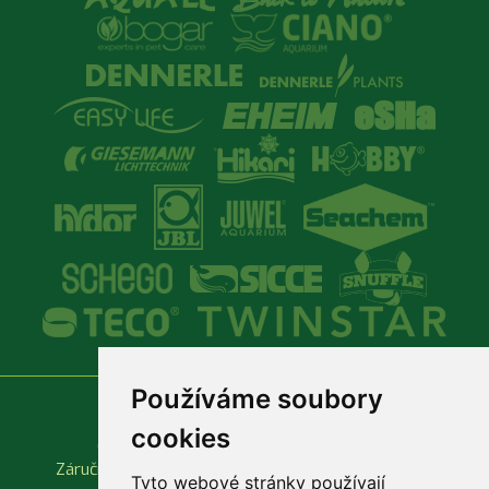
Používáme soubory
Vše o nákupu
Důležité odkazy
cookies
Obchodní podmínky
Produktové katalogy
Záruční a reklamační podmínky
Rychlá objednávka
Tyto webové stránky používají