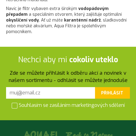
Navíc je filtr vybaven extra širokým
vodopádovým
přepadem
a speciálním otvorem, který zajišťuje optimální
okysličení vody
. Ať už máte
karanténní nádrž
, sladkovodní
nebo mořské akvárium, Aqua Filtra je spolehlivým
pomocníkem.
Nechci aby mi
cokoliv uteklo
Zde se můžete přihlásit k odběru akcí a novinek v
našem sortimentu - odhlásit se můžete jednoduše
PŘIHLÁSIT
Souhlasím se zasíláním marketingových sdělení