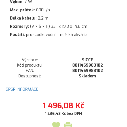
Výkon:
7 W
Max. průtok:
600 l/h
Délka kabelu:
2,2 m
Rozměry:
(V × Š × H) 33,1 x 19,3 x 14,8 cm
Použití:
pro sladkovodní i mořská akvária
Výrobce:
SICCE
Kód produktu:
8011469983102
EAN:
8011469983102
Dostupnost:
Skladem
GPSR INFORMACE
1 496,08 Kč
1 236,43 Kč bez DPH