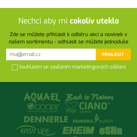
Nechci aby mi
cokoliv uteklo
Zde se můžete přihlásit k odběru akcí a novinek v
našem sortimentu - odhlásit se můžete jednoduše
PŘIHLÁSIT
Souhlasím se zasíláním marketingových sdělení