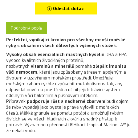
Odeslat dotaz
Podrobný popis
Perfektní, vynikající krmivo pro všechny menší mořské
ryby s obsahem všech důležitých výživných složek.
Vysoký obsah esenciálních mastných kyselin
DHA a EPA,
vysoce kvalitních živočišných proteinů,
nezbytných
vitaminů
a
minerálů
pomáhá
zlepšit imunitu
vůči nemocem
, které jsou způsobeny stresem spojeným s
životem v uzavřeném mořském prostředí. Umožňuje
mořským rybám rychle uzpůsobit metabolismus tak, aby
odpovídal novému prostředí a učinil jejich trávící systém
odolným vůči bakteriím a plísňovým infekcím.
Přípravek
podporuje růst
a
nádherné
zbarvení
budí dojem,
že ryby vypadají jako byste je právě vylovili z mořských
útesů. Měkké granule se pomalu potápí a umožňují rybám
živících se ve všech hladinách akvária snadný přístup k
potravě. Významnou předností ®Hikari Tropical Marine -A™ je,
že nekalí vodu.