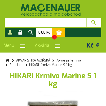
0,00
Kč
0
Menu
Akvária
PŘEPNOUT NAVIGACI
PŘEPNOUT NAVIGACI
AKVARISTIKA MOŘSKÁ
Akvarijní krmiva
Speciální
HIKARI Krmivo Marine S 1 kg
HIKARI Krmivo Marine S 1
kg