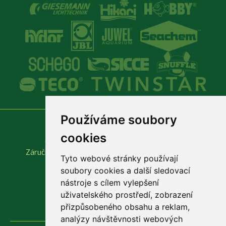
Používáme soubory
Vše o nákupu
Důležité odkazy
cookies
Obchodní podmínky
Produktové katalogy
Záruční a reklamační podmínky
Rychlá objednávka
Tyto webové stránky používají
soubory cookies a další sledovací
nástroje s cílem vylepšení
uživatelského prostředí, zobrazení
přizpůsobeného obsahu a reklam,
analýzy návštěvnosti webových