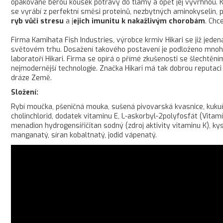
opakovaně berou kousek potravy do tlamy a opět jej vyvrhnou. K
se vyrábí z perfektní směsi proteinů, nezbytných aminokyselin,
ryb vůči stresu
a j
ejich imunitu k nakažlivým chorobám
. Chc
Firma Kamihata Fish Industries, výrobce krmiv Hikari se již jede
světovém trhu. Dosažení takového postavení je podloženo mnoha
laboratoří Hikari. Firma se opírá o přímé zkušenosti se šlechtěn
nejmodernější technologie. Značka Hikari má tak dobrou reputaci 
dráze Země.
Složení:
Rybí moučka, pšeničná mouka, sušená pivovarská kvasnice, kukuřič
cholinchlorid, dodatek vitaminu E, L-askorbyl-2polyfosfát (Vitamín
menadion hydrogensiřičitan sodný (zdroj aktivity vitaminu K), kyse
manganatý, síran kobaltnatý, jodid vápenatý.