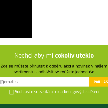
Nechci aby mi
cokoliv uteklo
Zde se můžete přihlásit k odběru akcí a novinek v našem
sortimentu - odhlásit se můžete jednoduše
PŘIHLÁS
Souhlasím se zasíláním marketingových sdělení