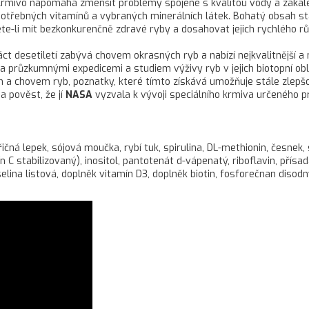
rmivo napomáhá zmenšit problémy spojené s kvalitou vody a zakalení
 potřebných vitamínů a vybraných minerálních látek. Bohatý obsah st
ete-li mít bezkonkurenčně zdravé ryby a dosahovat jejich rychlého rů
náct desetiletí zabývá chovem okrasných ryb a nabízí nejkvalitnější a
 průzkumnými expedicemi a studiem výživy ryb v jejich biotopní ob
ím a chovem ryb, poznatky, které tímto získává umožňuje stále zlepšo
a pověst, že jí
NASA
vyzvala k vývoji speciálního krmiva určeného 
ná lepek, sójová moučka, rybí tuk, spirulina, DL-methionin, česnek, 
 C stabilizovaný), inositol, pantotenát d-vápenatý, riboflavin, přísad
lina listová, doplněk vitamín D3, doplněk biotin, fosforečnan disodný