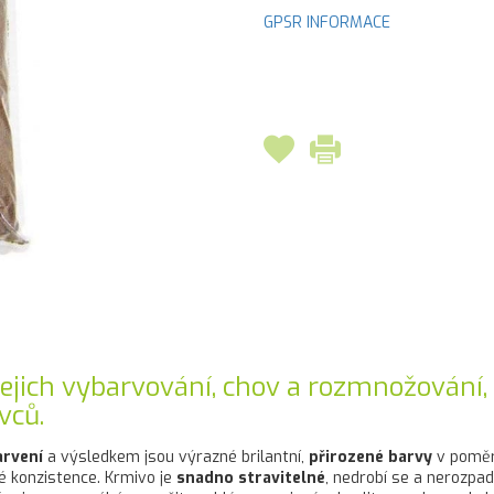
GPSR INFORMACE
 jejich vybarvování, chov a rozmnožování,
vců.
arvení
a výsledkem jsou výrazné brilantní,
přirozené barvy
v poměr
é konzistence. Krmivo je
snadno stravitelné
, nedrobí se a nerozpa