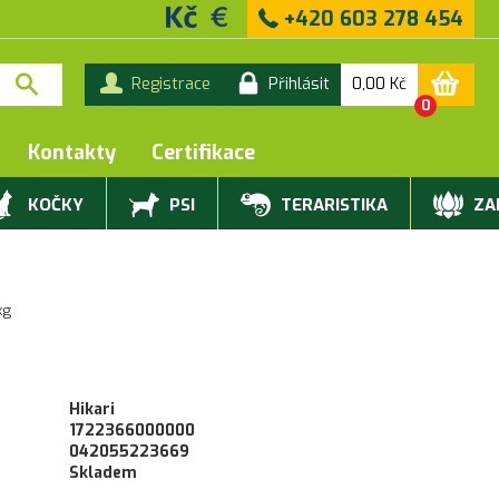
+420 603 278 454
0,00
Kč
Registrace
Přihlásit
0
Kontakty
Certifikace
KOČKY
PSI
TERARISTIKA
ZAH
kg
Hikari
1722366000000
042055223669
Skladem