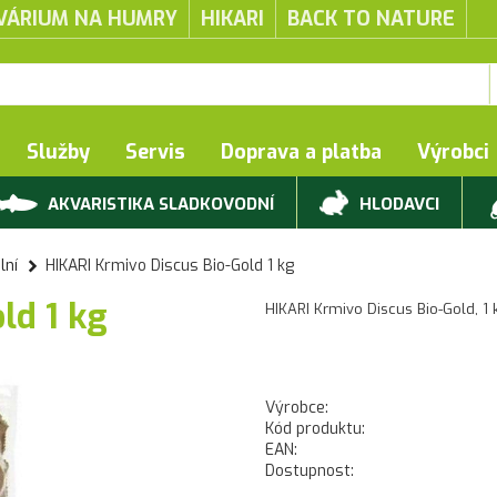
VÁRIUM NA HUMRY
HIKARI
BACK TO NATURE
Služby
Servis
Doprava a platba
Výrobci
AKVARISTIKA SLADKOVODNÍ
HLODAVCI
lní
HIKARI Krmivo Discus Bio-Gold 1 kg
ld 1 kg
HIKARI Krmivo Discus Bio-Gold, 1 
Výrobce:
Kód produktu:
EAN:
Dostupnost: