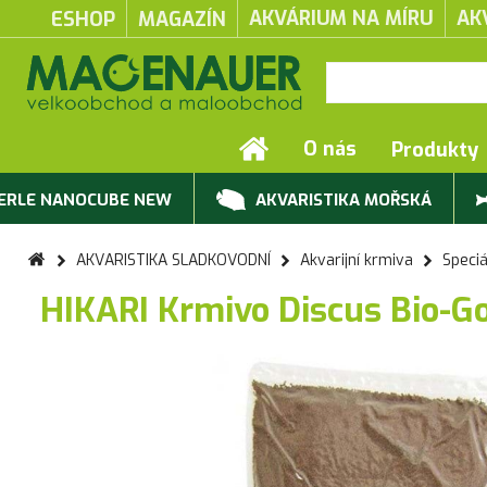
AKVÁRIUM NA MÍRU
AK
ESHOP
MAGAZÍN
O nás
Produkty
ERLE NANOCUBE NEW
AKVARISTIKA MOŘSKÁ
AKVARISTIKA SLADKOVODNÍ
Akvarijní krmiva
Speciá
HIKARI Krmivo Discus Bio-Go