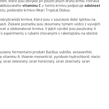
m, které jsou obvyklé při použití jiných druhů krmiv. Potrava
abilizovaného
vitamínu C
v tomto krmivu podporuje
odolnost
stu, podávejte krmivo Hikari Tropical Diskus.
 nejvybranější krmiva, která jsou v současné době špičkou na
lasti. Získané poznatky jsou zkoumány týmem vědců z vývojích
vat a zdokonalovat krmiva. V jejich výrobě jsou používány ti
pro experimenty s rybami chovanými v raketoplánu na oběžné
sušený fermentační produkt Bacillus subtilis, astaxanthin,
a vitaminu A, thiamin mononitrát, pyridoxin hydrochlorid, niacin,
, síran železnatý, síran hořečnatý, síran zinečnatý, síran