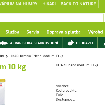
VÁRIUM NA HUMRY
HIKARI
BACK TO NATURE
Služby
Servis
Doprava a platba
Výrobci
AKVARISTIKA SLADKOVODNÍ
HLODAVCI
lní
HIKARI Krmivo Friend Medium 10 kg
um 10 kg
HIKARI Friend medium 10 kg
Výrobce:
Kód produktu:
EAN:
Dostupnost: