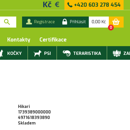
+420 603 278 454
0,00
Kč
Registrace
Přihlásit
0
Kontakty
Certifikace
KOČKY
PSI
TERARISTIKA
ZAH
Hikari
1739389000000
4971618393890
Skladem