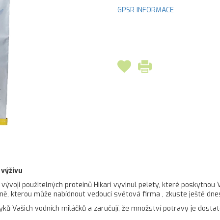
GPSR INFORMACE
 výživu
ji použitelných proteinů Hikari vyvinul pelety, které poskytnou Va
eně, kterou může nabídnout vedoucí světová firma , zkuste ještě dnes
ků Vašich vodních miláčků a zaručují, že množství potravy je dost