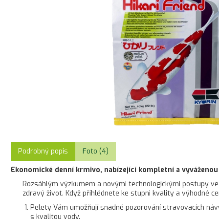
Podrobný popis
Foto (4)
Ekonomické denní krmivo, nabízející kompletní a vyváženou
Rozsáhlým výzkumem a novými technologickými postupy ve vývo
zdravý život. Když přihlédnete ke stupni kvality a výhodné c
Pelety Vám umožňují snadné pozorování stravovacích návy
s kvalitou vody.