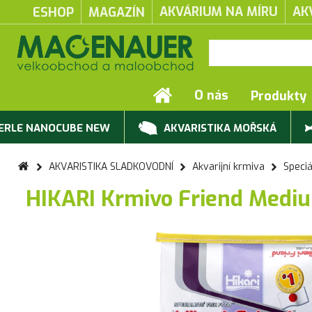
AKVÁRIUM NA MÍRU
AK
ESHOP
MAGAZÍN
O nás
Produkty
ERLE NANOCUBE NEW
AKVARISTIKA MOŘSKÁ
AKVARISTIKA SLADKOVODNÍ
Akvarijní krmiva
Speciá
HIKARI Krmivo Friend Medi