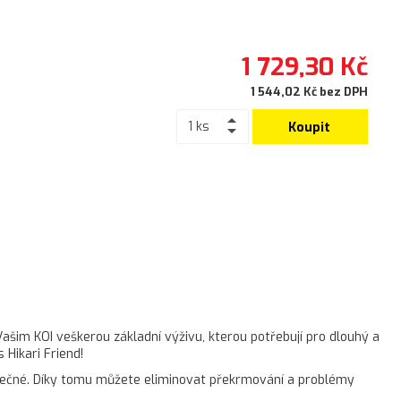
1 729,30 Kč
1 544,02 Kč bez DPH
Koupit
šim KOI veškerou základní výživu, kterou potřebují pro dlouhý a
 Hikari Friend!
atečné. Díky tomu můžete eliminovat překrmování a problémy