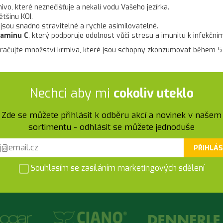
o, které neznečišťuje a nekalí vodu Vašeho jezírka.
tšinu KOI.
jsou snadno stravitelné a rychle asimilovatelné.
taminu C
, který podporuje odolnost vůči stresu a imunitu k infekč
řekračujte množství krmiva, které jsou schopny zkonzumovat během 5
Nechci aby mi
cokoliv uteklo
Zde se můžete přihlásit k odběru akcí a novinek v našem
sortimentu - odhlásit se můžete jednoduše
PŘIHLÁS
Souhlasím se zasíláním marketingových sdělení