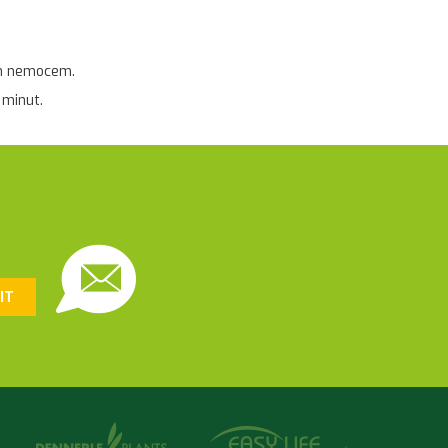
ním nemocem.
Krmení
 minut.
Složky
IT