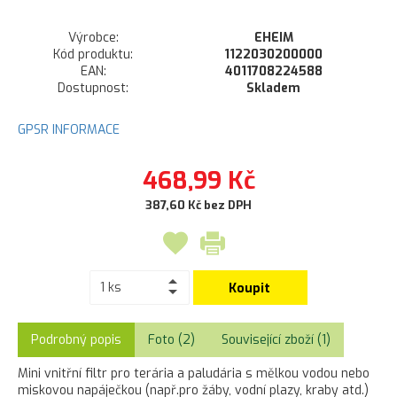
Výrobce:
EHEIM
Kód produktu:
1122030200000
EAN:
4011708224588
Dostupnost:
Skladem
GPSR INFORMACE
468,99 Kč
387,60 Kč bez DPH
Koupit
Podrobný popis
Foto (2)
Související zboží (1)
Mini vnitřní filtr pro terária a paludária s mělkou vodou nebo
miskovou napáječkou (např.pro žáby, vodní plazy, kraby atd.)