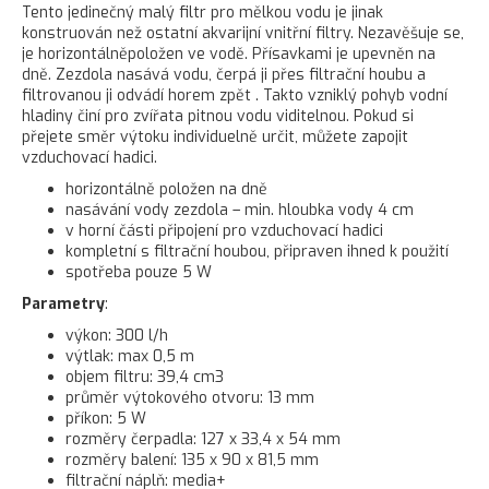
Tento jedinečný malý filtr pro mělkou vodu je jinak
konstruován než ostatní akvarijní vnitřní filtry. Nezavěšuje se,
je horizontálněpoložen ve vodě. Přísavkami je upevněn na
dně. Zezdola nasává vodu, čerpá ji přes filtrační houbu a
filtrovanou ji odvádí horem zpět . Takto vzniklý pohyb vodní
hladiny činí pro zvířata pitnou vodu viditelnou. Pokud si
přejete směr výtoku individuelně určit, můžete zapojit
vzduchovací hadici.
horizontálně položen na dně
nasávání vody zezdola – min. hloubka vody 4 cm
v horní části připojení pro vzduchovací hadici
kompletní s filtrační houbou, připraven ihned k použití
spotřeba pouze 5 W
Parametry
:
výkon: 300 l/h
výtlak: max 0,5 m
objem filtru: 39,4 cm3
průměr výtokového otvoru: 13 mm
příkon: 5 W
rozměry čerpadla: 127 x 33,4 x 54 mm
rozměry balení: 135 x 90 x 81,5 mm
filtrační náplň: media+