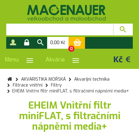
0,00
Kč
0
Menu
Akvária
PŘEPNOUT NAVIGACI
PŘEPNOUT NAVIGACI
AKVARISTIKA MOŘSKÁ
Akvarijní technika
Filtrace vnitřní
Filtry
EHEIM Vnitřní filtr miniFLAT, s filtračními nápněmi media+
EHEIM Vnitřní filtr
miniFLAT, s filtračními
nápněmi media+