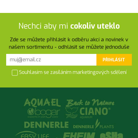
Nechci aby mi
cokoliv uteklo
Zde se můžete přihlásit k odběru akcí a novinek v
našem sortimentu - odhlásit se můžete jednoduše
PŘIHLÁSIT
Souhlasím se zasíláním marketingových sdělení