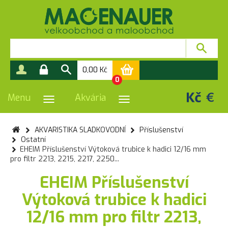
0,00
Kč
0
Menu
Akvária
PŘEPNOUT NAVIGACI
PŘEPNOUT NAVIGACI
AKVARISTIKA SLADKOVODNÍ
Příslušenství
Ostatní
EHEIM Příslušenství Výtoková trubice k hadici 12/16 mm
pro filtr 2213, 2215, 2217, 2250...
EHEIM Příslušenství
Výtoková trubice k hadici
12/16 mm pro filtr 2213,