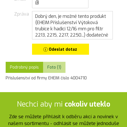
Zpráva
Odeslat dotaz
Podrobný popis
Foto (1)
Příslušenství od firmy EHEIM číslo 4004710
Nechci aby mi
cokoliv uteklo
Zde se můžete přihlásit k odběru akcí a novinek v
našem sortimentu - odhlásit se můžete jednoduše