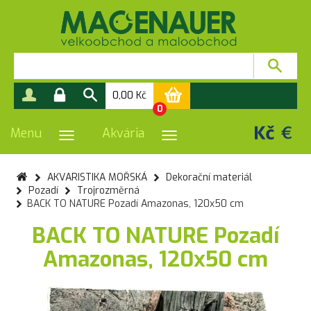
0,00
Kč
0
Menu
Akvária
PŘEPNOUT NAVIGACI
PŘEPNOUT NAVIGACI
AKVARISTIKA MOŘSKÁ
Dekorační materiál
Pozadí
Trojrozměrná
BACK TO NATURE Pozadí Amazonas, 120x50 cm
BACK TO NATURE Pozadí
Amazonas, 120x50 cm