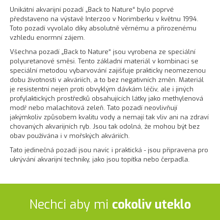
Unikátní akvarijní pozadí „Back to Nature“ bylo poprvé
představeno na výstavě Interzoo v Norimberku v květnu 1994.
Toto pozadí vyvolalo díky absolutně věrnému a přirozenému
vzhledu enormní zájem.
Všechna pozadí „Back to Nature“ jsou vyrobena ze speciální
polyuretanové směsi. Tento základní materiál v kombinaci se
speciální metodou vybarvování zajišťuje prakticky neomezenou
dobu životnosti v akváriích, a to bez negativních změn. Materiál
je resistentní nejen proti obvyklým dávkám léčiv, ale i jiných
profylaktických prostředků obsahujících látky jako methylenová
modř nebo malachitová zeleň. Tato pozadí neovlivňují
jakýmkoliv způsobem kvalitu vody a nemají tak vliv ani na zdraví
chovaných akvarijních ryb. Jsou tak odolná, že mohou být bez
obav používána i v mořských akváriích.
Tato jedinečná pozadí jsou navíc i praktická - jsou připravena pro
ukrývání akvarijní techniky, jako jsou topítka nebo čerpadla.
Nechci aby mi
cokoliv uteklo