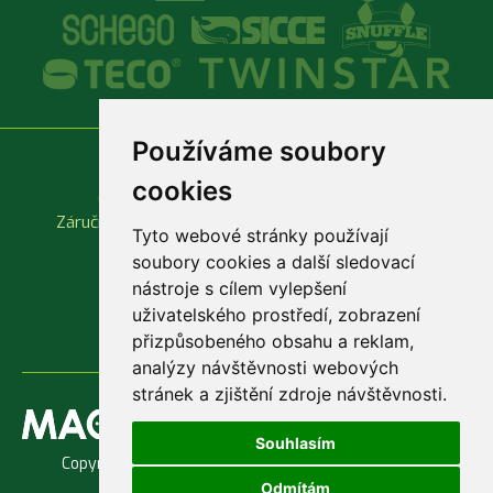
Používáme soubory
Vše o nákupu
Důležité odkazy
cookies
Obchodní podmínky
Produktové katalogy
Záruční a reklamační podmínky
Rychlá objednávka
Tyto webové stránky používají
soubory cookies a další sledovací
nástroje s cílem vylepšení
uživatelského prostředí, zobrazení
přizpůsobeného obsahu a reklam,
analýzy návštěvnosti webových
stránek a zjištění zdroje návštěvnosti.
Souhlasím
Copyright © 1998 - 2026 Jaroslav Macenauer, Ing. -
AKVARIUM
Odmítám