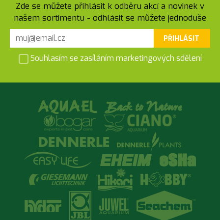
Zde se můžete přihlásit k odběru akcí a novinek v
našem sortimentu - odhlásit se můžete jednoduše
PŘIHLÁSIT
Souhlasím se zasíláním marketingových sdělení