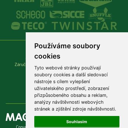
Používáme soubory
Vše o nákupu
Důležité odkazy
cookies
Obchodní podmínky
Produktové katalogy
Záruční a reklamační podmínky
Rychlá objednávka
Tyto webové stránky používají
soubory cookies a další sledovací
nástroje s cílem vylepšení
uživatelského prostředí, zobrazení
přizpůsobeného obsahu a reklam,
analýzy návštěvnosti webových
stránek a zjištění zdroje návštěvnosti.
Souhlasím
Copyright © 1998 - 2026 Jaroslav Macenauer, Ing. -