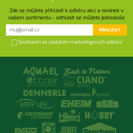
Zde se můžete přihlásit k odběru akcí a novinek v
našem sortimentu - odhlásit se můžete jednoduše
PŘIHLÁSIT
Souhlasím se zasíláním marketingových sdělení